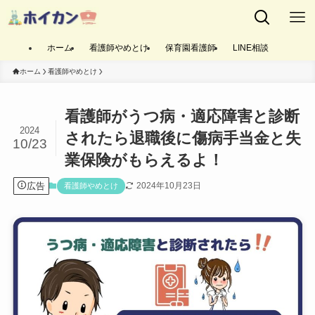
ホーム
看護師やめとけ
保育園看護師
LINE相談
ホーム
看護師やめとけ
看護師がうつ病・適応障害と診断
2024
されたら退職後に傷病手当金と失
10/23
業保険がもらえるよ！
広告
2024年10月23日
看護師やめとけ