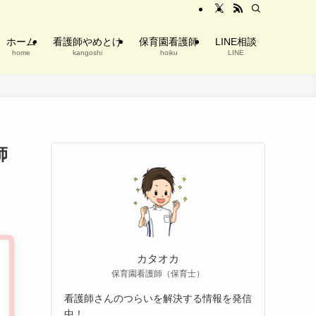
ホーム
看護師やめとけ
保育園看護師
LINE相談
home
kangoshi
hoiku
LINE
師
カタオカ
保育園看護師（保育士）
看護師さんのつらいを解決する情報を発信
中！