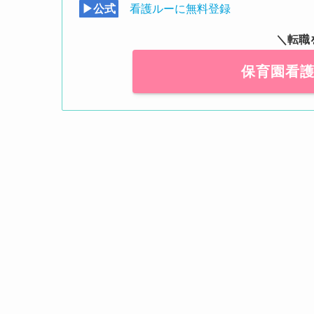
▶公式
看護ルーに無料登録
＼転職
保育園看