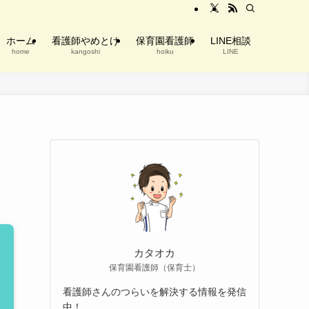
ホーム
看護師やめとけ
保育園看護師
LINE相談
home
kangoshi
hoiku
LINE
カタオカ
保育園看護師（保育士）
看護師さんのつらいを解決する情報を発信
中！